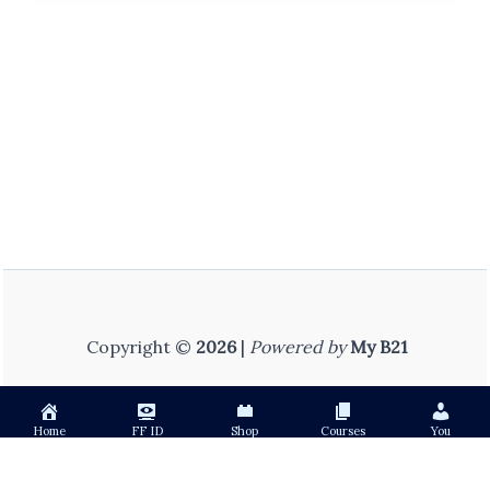
(हिंदी
माध्यम)
–
Complete
Course
Copyright ©
2026
|
Powered by
My B21
Home
FF ID
Shop
Courses
You