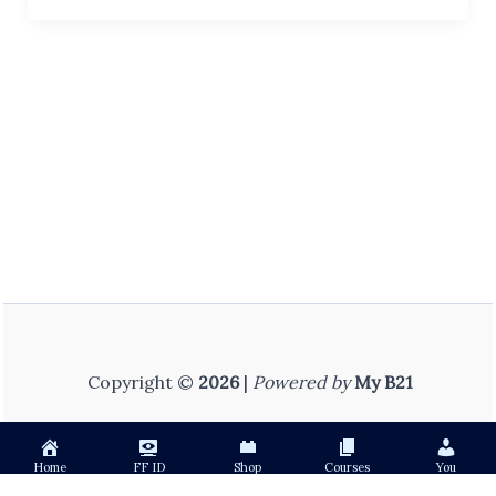
(बाल
विकास
व
शिक्षाशास्त्र)
–
Complete
Course
|
REET
/
RTET
(L-
1
Copyright ©
2026
|
Powered by
My B21
&
L-
2)
Home
FF ID
Shop
Courses
You