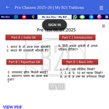
Pre Classes 2025-26 | My B21 Tuitions
Syllabus: Pre Classes 2025-26
0/1
SIGN IN
Subject: General Knowledge (GK) – Topicwise
0/1
Content
Pre Test Paper 2025-26
0/1
July 2025 | Pre Test – 06.07.2025 | My B21 Tuitions,
Murla
Pre Test Result – 2025-26 | My B21 Tuitions,
0/1
Murla
VIEW PDF