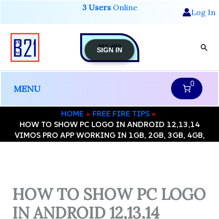
Skip
3 Users
Online
Log In
to
content
GET-APP
Sear
SIGN IN
0
MENU
HOME
FREE FIRE TIPS
HOW TO SHOW PC LOGO IN ANDROID 12,13,14
VIMOS PRO APP WORKING IN 1GB, 2GB, 3GB, 4GB,
HOW TO SHOW PC LOGO
IN ANDROID 12,13,14